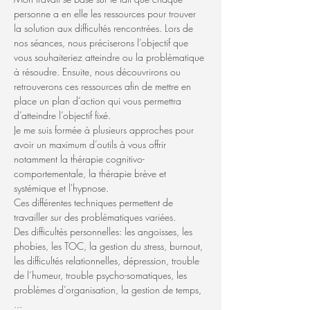
personne a en elle les ressources pour trouver 
la solution aux difficultés rencontrées. Lors de 
nos séances, nous préciserons l’objectif que 
vous souhaiteriez atteindre ou la problématique 
à résoudre. Ensuite, nous découvrirons ou 
retrouverons ces ressources afin de mettre en 
place un plan d’action qui vous permettra 
d’atteindre l’objectif fixé.
Je me suis formée à plusieurs approches pour 
avoir un maximum d’outils à vous offrir 
notamment la thérapie cognitivo-
comportementale, la thérapie brève et 
systémique et l'hypnose.
Ces différentes techniques permettent de 
travailler sur des problématiques variées. 
Des difficultés personnelles: les angoisses, les 
phobies, les TOC, la gestion du stress, burnout, 
les difficultés relationnelles, dépression, trouble 
de l’humeur, trouble psycho-somatiques, les 
problèmes d’organisation, la gestion de temps, 
...