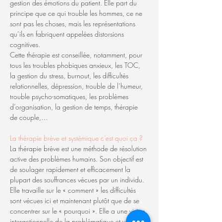
gestion des émotions du patient. Elle part du 
principe que ce qui trouble les hommes, ce ne 
sont pas les choses, mais les représentations 
qu’ils en fabriquent appelées distorsions 
cognitives.
Cette thérapie est conseillée, notamment, pour 
tous les troubles phobiques anxieux, les TOC, 
la gestion du stress, burnout, les difficultés 
relationnelles, dépression, trouble de l’humeur, 
trouble psycho-somatiques, les problèmes 
d’organisation, la gestio
n de temps, thérapie 
de couple,…
La thérapie brève et systémique c’est quoi ça ?
La thérapie brève est une méthode de résolution 
active des problèmes humains. Son objectif est 
de soulager rapidement et efficacement la 
plupart des souffrances vécues par un individu.
Elle travaille sur le « comment » les difficultés 
sont vécues ici et maintenant plutôt que de se 
concentrer sur le « pourquoi ». Elle a une vision 
interactionnelle de la problématique et va 