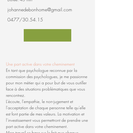
johannedebonhome@gmail.com
0477/30.54.15
Une part active dans votre cheminement
En tant que psychologue reconnue par la 
commission des psychologues, je me passionne 
pour mon métier qui a pour but de vous outiller 
face à des situations problématiques que vous 
rencontrez.
L’écoute, l’empathie, le non-jugement et 
l’acceptation de chaque personne telle qu’elle 
est font partie de mes valeurs. La motivation et 
l’investissement vous permettront de prendre une 
part active dans votre cheminement.
Mon travail se base sur le fait que chaque 