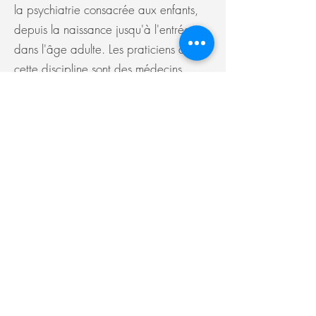
la psychiatrie consacrée aux enfants,
depuis la naissance jusqu'à l'entrée
dans l'âge adulte. Les praticiens de
cette discipline sont des médecins,
appelés pédopsychiatres ou
psychiatres infanto-juvénile.
Pour toute
prise de rendez-vous ou
annulation
,
merci de contacter directement le
professionnel concerné.
La Traverse ne possède pas de secrétariat
.
©2021 La Traverse
La Traverse - 17B-002 Champ Vallée 1348 Louvain-La-
Neuve
Contact : Johanne de Bonhome : 0477/30.54.15